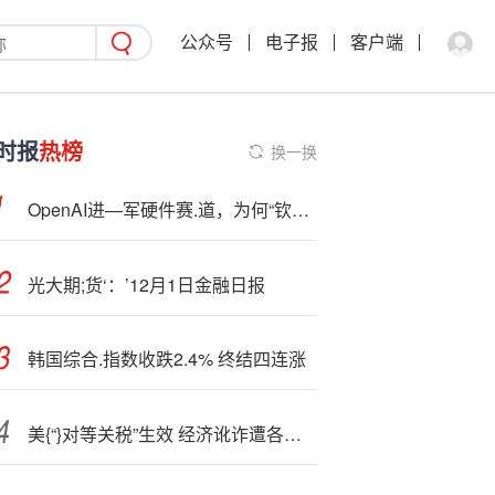
公众号
电子报
客户端
时报
热榜
换一换
OpenAI进—军硬件赛.道，为何“钦点”立讯精密？
光大期;货‘：’12月1日金融日报
韩国综合.指数收跌2.4% 终结四连涨
美{“}对等关税”生效 经济讹诈遭各国反对