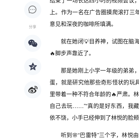
结束了一场长达四小时的视频会议
上。作为一名在广告圈摸爬滚打三年
意见和深夜的咖啡所填满。
分享
就在她闭💡目养神，试图在脑
🔥脚步声靠近了。
那是她刚上小学一年级的弟弟
蛋，就是研究他那些奇形怪状的玩具
里带着一种不符合年龄的🔥严肃。
自己去玩……”“真的是好东西，我藏
依不饶，小手已经伸到了林悦的脸颊
听到🌸“巴雷特”三个字，林