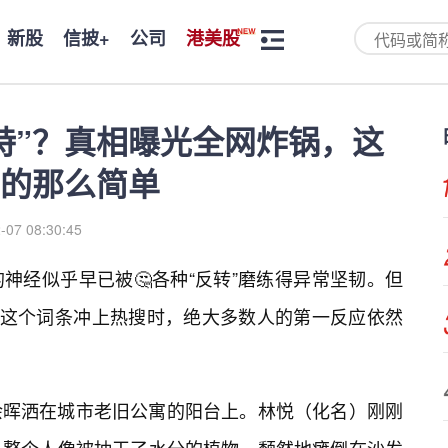
新股
信披+
公司
港美股
特”？真相曝光全网炸锅，这
的那么简单
-07 08:30:45
神经似乎早已被🤔各种“反转”磨练得异常坚韧。但
”这个词条冲上热搜时，绝大多数人的第一反应依然
余晖洒在城市老旧公寓的阳台上。林悦（化名）刚刚