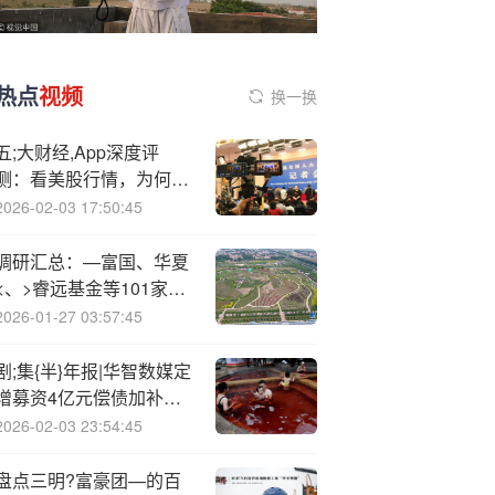
热点
视频
换一换
五;大财经,App深度评
测：看美股行情，为何投
资者首选新浪财经App？
2026-02-03 17:50:45
调研汇总：—富国、华夏
<、>睿远基金等101家明
星机构调研长安汽车！
2026-01-27 03:57:45
剧;集{半}年报|华智数媒定
增募资4亿元偿债加补流
仍无法补全资金缺口 资产
2026-02-03 23:54:45
负债率遥遥领先
盘点三明?富豪团—的百