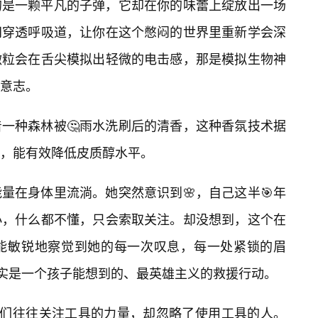
的是一颗平凡的子弹，它却在你的味蕾上绽放出一场
间穿透呼吸道，让你在这个憋闷的世界里重新学会深
微粒会在舌尖模拟出轻微的电击感，那是模拟生物神
意志。
一种森林被🤔雨水洗刷后的清香，这种香氛技术据
，能有效降低皮质醇水平。
量在身体里流淌。她突然意识到🌸，自己这半🎯年
小，什么都不懂，只会索取关注。却没想到，这个在
能敏锐地察觉到她的每一次叹息，每一处紧锁的眉
其实是一个孩子能想到的、最英雄主义的救援行动。
我们往往关注工具的力量，却忽略了使用工具的人。