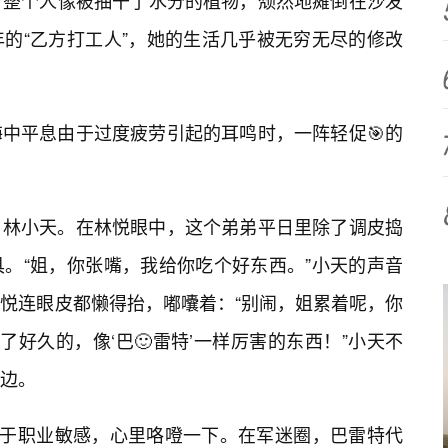
，整个人像被抽干了水分的植物，颓然地瘫倒在沙发
的“乙方打工人”，她的生活几乎被无穷无尽的修改
海中平息由于过度疲劳引起的耳鸣时，一阵轻促🎯的
，林小天。在林悦眼中，这个弟弟平日里除了调皮捣
。“姐，你张嘴，我给你吃个好东西。”小天的声音
林悦连眼皮都懒得抬，嘟囔着：“别闹，姐累着呢，你
了好久的，像‘巴🙂雷特’一样厉害的东西！”小天不
边。
悦由于职业敏感，心里咯噔一下。在军迷圈，巴雷特代