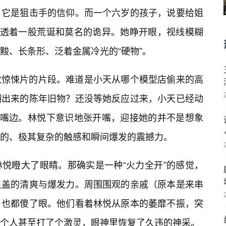
，它是狙击手的信仰。而一个六岁的孩子，说要给姐
都透着一股荒诞和莫名的诡异。她睁开眼，视线模糊
黢、长条形、泛着金属冷光的“硬物”。
数惊悚片的片段。难道是小天从哪个模型店偷来的高
翻出来的陈年旧物？还没等她反应过来，小天已经动
的嘴边。林悦下意识地张开嘴，迎接她的并不是想象
的、极其复杂的触感和瞬间爆发的震撼力。
悦瞪大了眼睛。那确实是一种“火力全开”的感觉，
灵盖的清爽与爆发力。周围围观的亲戚（原本是来串
）也都傻了眼。他们看着林悦从原本的萎靡不振，突
个人甚至打了个激灵，眼神里恢复了久违的神采。