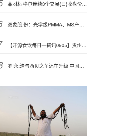
菲<林>格尔连续3个交易{日}收盘价格涨幅偏离值累计达20%
双象股:份：光学级PMMA、MS产品下游行业主要为家电、电子设备、汽车等消费品行业
【开源食饮每日—资讯0905】贵州茅台酒亮相酒类博览会
罗!永:浩与西贝之争还在升级 中国蓝新闻实地探店采访厨师长探访西贝