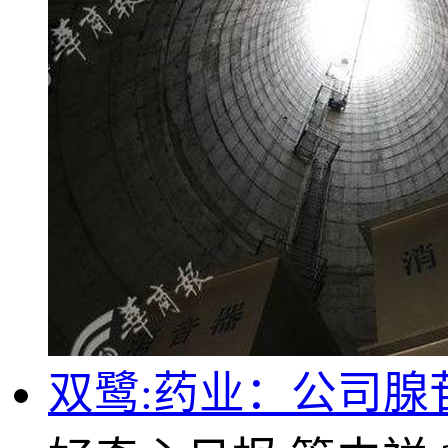
双鹭:药业：公司腺苷