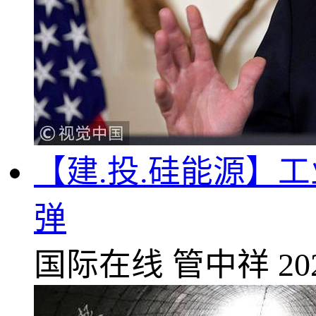
【建.投.硅能源】
弹
国际在线
管中祥
20