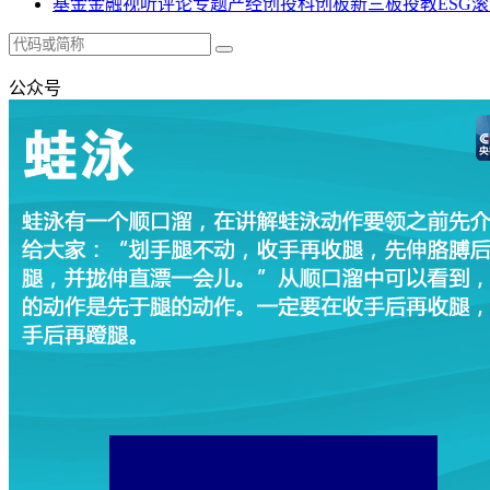
基金
金融
视听
评论
专题
产经
创投
科创板
新三板
投教
ESG
滚
公众号