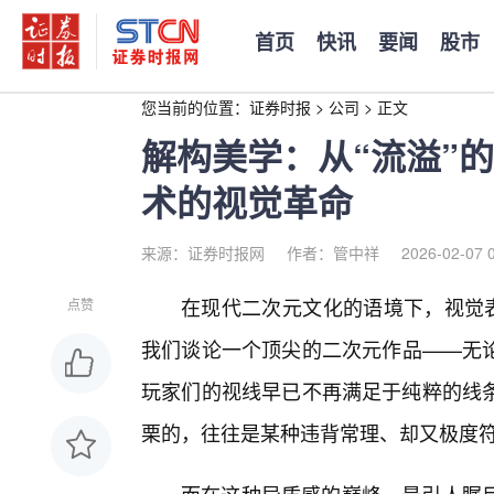
首页
快讯
要闻
股市
您当前的位置：
证券时报
>
公司
>
正文
解构美学：从“流溢”
术的视觉革命
来源：证券时报网
作者：管中祥
2026-02-07 
在现代二次元文化的语境下，视觉表
点赞
我们谈论一个顶尖的二次元作品——无
玩家们的视线早已不再满足于纯粹的线条
栗的，往往是某种违背常理、却又极度符