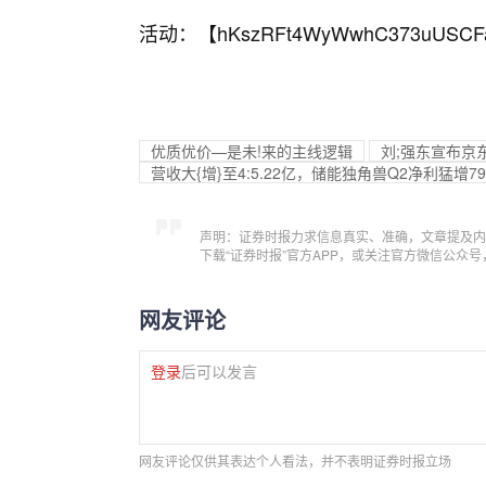
活动：【
hKszRFt4WyWwhC373uUSCF
优质优价—是未!来的主线逻辑
刘;强东宣布京
营收大{增}至4:5.22亿，储能独角兽Q2净利猛增79
声明：证券时报力求信息真实、准确，文章提及内
下载“证券时报”官方APP，或关注官方微信公众
网友评论
登录
后可以发言
网友评论仅供其表达个人看法，并不表明证券时报立场