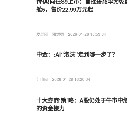
传祺!向往S9上市：首批搭载华为乾崑
舱5，售价22.99万元起
发展网
邓炳强
2026-01-26 18:53:34
中金：:AI“泡沫”走到哪一步了？
红山网
2026-01-29 16:20:34
十大券商‘策’略：A股仍处于牛市中
的资金接力